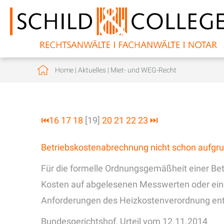
Home
|
Aktuelles
|
Miet- und WEG-Recht
⏮
16
17
18
[19]
20
21
22
23
⏭
Betriebskostenabrechnung nicht schon aufgr
Für die formelle Ordnungsgemäßheit einer Bet
Kosten auf abgelesenen Messwerten oder ein
Anforderungen des Heizkostenverordnung ent
Bundesgerichtshof, Urteil vom 12.11.2014