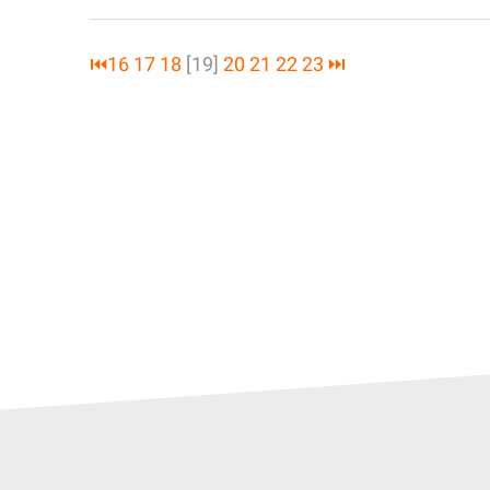
⏮
16
17
18
[19]
20
21
22
23
⏭