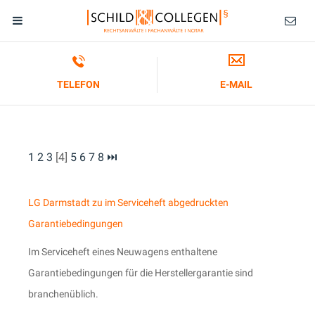
TELEFON
E-MAIL
1
2
3
[4]
5
6
7
8
⏭
LG Darmstadt zu im Serviceheft abgedruckten
Garantiebedingungen
Im Serviceheft eines Neuwagens enthaltene
Garantiebedingungen für die Herstellergarantie sind
branchenüblich.