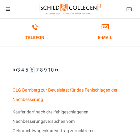
TELEFON
E-MAIL
⏮
3
4
5
[6]
7
8
9
10
⏭
OLG Bamberg zur Beweislast für das Fehlschlagen der
Nachbesserung
Käufer darf nach drei fehlgeschlagenen
Nachbesserungsversuchen vom
Gebrauchtwagenkaufvertrag zurücktreten.